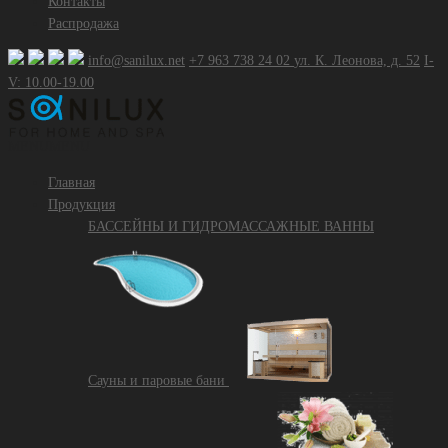
Контакты
Распродажа
info@sanilux.net
+7 963 738 24 02
ул. К. Леонова, д. 52
I-
V: 10.00-19.00
MENU
MENU
Главная
Продукция
БАССЕЙНЫ И ГИДРОМАССАЖНЫЕ ВАННЫ
Сауны и паровые бани