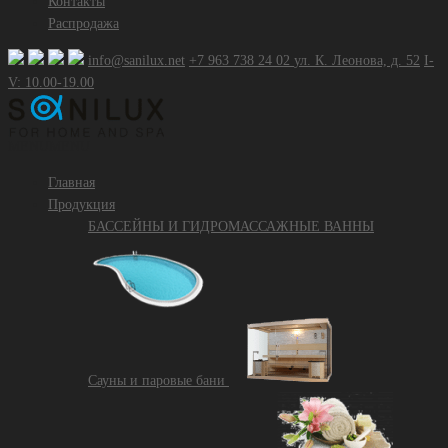
Контакты
Распродажа
info@sanilux.net
+7 963 738 24 02
ул. К. Леонова, д. 52
I-
V: 10.00-19.00
MENU
MENU
Главная
Продукция
БАССЕЙНЫ И ГИДРОМАССАЖНЫЕ ВАННЫ
Сауны и паровые бани