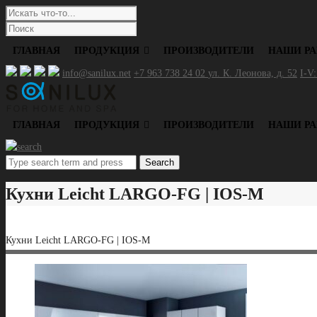
ГЛАВНАЯ
ПРОДУКЦИЯ
ПРОИЗВОДИТЕЛИ
НАШИ Р
info@sanilux.net
+7 963 738 24 02
ул. К. Леонова, д. 52
I-V:
ГЛАВНАЯ
ПРОДУКЦИЯ
ПРОИЗВОДИТЕЛИ
НАШИ Р
Search
Кухни Leicht LARGO-FG | IOS-M
Кухни Leicht LARGO-FG | IOS-M