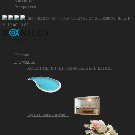
Контакты
Распродажа
info@sanilux.net
+7 963 738 24 02
ул. К. Леонова, д. 52
I-
V: 10.00-19.00
MENU
MENU
Главная
Продукция
БАССЕЙНЫ И ГИДРОМАССАЖНЫЕ ВАННЫ
Сауны и паровые бани