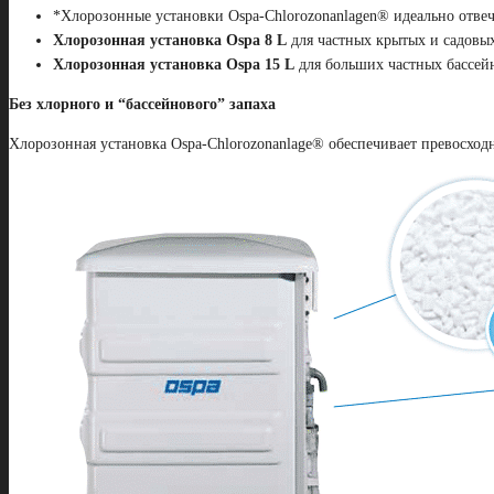
*Хлорозонные установки Ospa-Chlorozonanlagen® идеально отве
Хлорозонная установка Ospa 8 L
для частных крытых и садовых
Хлорозонная установка Ospa 15 L
для больших частных бассей
Без хлорного и “бассейнового” запаха
Хлорозонная установка Ospa-Chlorozonanlage® обеспечивает превосходн