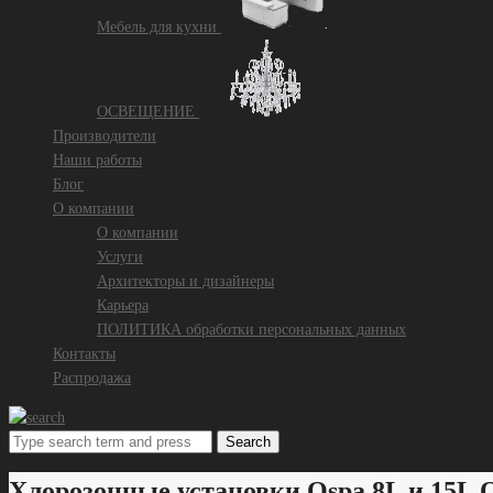
Mебель для кухни
ОСВЕЩЕНИЕ
Производители
Наши работы
Блог
О компании
О компании
Услуги
Архитекторы и дизайнеры
Карьера
ПОЛИТИКА обработки персональных данных
Контакты
Распродажа
Search
Хлорозонные установки Ospa 8L и 15L 