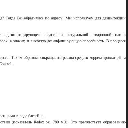
де? Тогда Вы обратились по адресу! Мы используем для дезинфекции
ство дезинфицирующего средства из натуральной выварочной соли в
edox, а значит, и высокую дезинфицирующую способность. В процессе
ств. Таким образом, сокращается расход средств корректировки рН, а
ontrol.
енными в воде бассейна.
твия (показатель Redox ок. 780 мВ). Это препятствует образованию