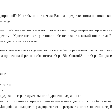
 природной? И чтобы она отвечала Вашим представлениям о живой во
ой воды.
гим требованиям по качеству. Технология предусматривает производ
режиме. Кроме того, эти установки обеспечивают высокий показатель R
е воде особую свежесть.
ется автоматическая дезинфекция воды без образования балластных веще
им процессом берет на себя система Ospa-BlueControl® или Ospa-CompactC
ходе
еагентов
ль
орудования гарантирует высокий уровень надежности
ных к применению при подготовке питьевой воды и могущих быть измер
икробы и водоросли умерщвляются в результате окисляющего воздейс