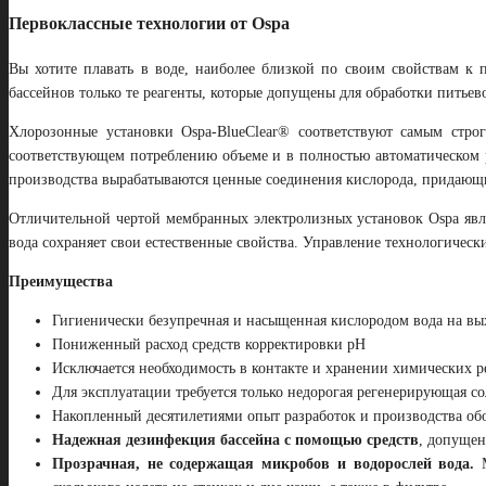
Первоклассные технологии от Ospa
Вы хотите плавать в воде, наиболее близкой по своим свойствам к
бассейнов только те реагенты, которые допущены для обработки питьев
Хлорозонные установки Ospa-BlueClear® соответствуют самым стро
соответствующем потреблению объеме и в полностью автоматическом 
производства вырабатываются ценные соединения кислорода, придающи
Отличительной чертой мембранных электролизных установок Ospa явля
вода сохраняет свои естественные свойства. Управление технологическ
Преимущества
Гигиенически безупречная и насыщенная кислородом вода на вы
Пониженный расход средств корректировки рН
Исключается необходимость в контакте и хранении химических р
Для эксплуатации требуется только недорогая регенерирующая со
Накопленный десятилетиями опыт разработок и производства об
Надежная дезинфекция бассейна с помощью средств
, допущен
Прозрачная, не содержащая микробов и водорослей вода.
М