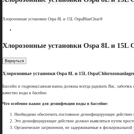
Хлорозонные установки Ospa 8L и 15L OspaBlueClear®
Хлорозонные установки Ospa 8L и 15L 
Вернуться
Хлорозонные установки Ospa 8L и 15L OspaChlorozonanlagen
Бассейн и гидромассажная ванна должны всегда радовать Вас, заботясь 
качество воды в басейне.
Что особенно важно для дезинфекции воды в бассейне:
Необходимо обеспечить постоянное дезинфицирующее действие в
Это дезинфицирующее действие должно выявляться путем просто
Органические загрязнения, не задерживаемые в фильтровальной 