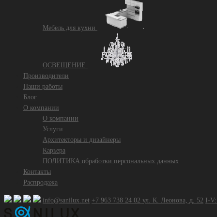
Mебель для кухни
ОСВЕЩЕНИЕ
Производители
Наши работы
Блог
О компании
О компании
Услуги
Архитекторы и дизайнеры
Карьера
ПОЛИТИКА обработки персональных данных
Контакты
Распродажа
info@sanilux.net
+7 963 738 24 02
ул. К. Леонова, д. 52
I-V: