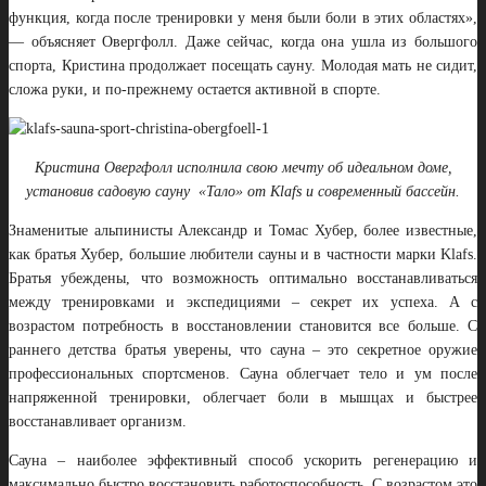
функция, когда после тренировки у меня были боли в этих областях»,
— объясняет Овергфолл. Даже сейчас, когда она ушла из большого
спорта, Кристина продолжает посещать сауну. Молодая мать не сидит,
сложа руки, и по-прежнему остается активной в спорте.
Кристина Овергфолл исполнила свою мечту об идеальном доме,
установив садовую сауну «Тало» от Klafs и современный бассейн.
Знаменитые альпинисты Александр и Томас Хубер, более известные,
как братья Хубер, большие любители сауны и в частности марки Klafs.
Братья убеждены, что возможность оптимально восстанавливаться
между тренировками и экспедициями – секрет их успеха. А с
возрастом потребность в восстановлении становится все больше. С
раннего детства братья уверены, что сауна – это секретное оружие
профессиональных спортсменов. Сауна облегчает тело и ум после
напряженной тренировки, облегчает боли в мышцах и быстрее
восстанавливает организм.
Сауна – наиболее эффективный способ ускорить регенерацию и
максимально быстро восстановить работоспособность. С возрастом это