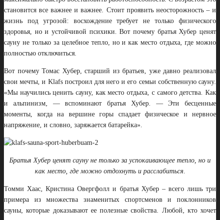
становится все важнее и важнее. Стоит проявить неосторожность – и
жизнь под угрозой: восхождение требует не только физического
здоровья, но и устойчивой психики. Вот почему братья Хубер ценят
сауну не только за целебное тепло, но и как место отдыха, где можно
полностью отключиться.
Вот почему Томас Хубер, старший из братьев, уже давно реализовал
свои мечты, и Klafs построил для него и его семьи собственную сауну.
«Мы научились ценить сауну, как место отдыха, с самого детства. Как
и альпинизм, — вспоминают братья Хубер. — Эти бесценные
моменты, когда на вершине горы спадает физическое и нервное
напряжение, и словно, заряжается батарейка».
Братья Хубер ценят сауну не только за успокаивающее тепло, но и
как место, где можно отдохнуть и расслабиться.
Томми Хаас, Кристина Овергфолл и братья Хубер – всего лишь три
примера из множества знаменитых спортсменов и поклонников
сауны, которые доказывают ее полезные свойства. Любой, кто хочет