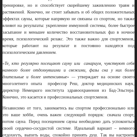
тренировке, но и способствует скорейшему заживлению травм и
растяжений. Конечно, не стоит забывать и об общих положительных
эффектах сауны, которые напрямую не связаны со спортом, но также
влияют на результаты: укрепление иммунной системы, более быстрое
засыпание и меньшее количество восстановительных фаз в ночное
время, психологический релакс. Это также важно для спортсменов,
которые работают на результат и постоянно находятся под
психологическим давлением.
«Те, кто регулярно посещают сауну или санариум, чувствуют себя
намного более отдохнувшими и свежими, фазы сна у них более
длительные и более интенсивные» —
утверждает на основе своего
многолетнего опыта профессор Реш, доктор медицинских наук,
директор Немецкого института здравоохранения из Бад-Эльстера.
Конечно, это касается и профессиональных спортсменов.
Независимо от того, занимаетесь вы спортом профессионально или
это ваше хобби, очень важен следующий порядок: сначала спорт,
потом сауна. Перед посещением сауны необходимо дать успокоиться
своей сердечно-сосудистой системе. Идеальный вариант – немного
отдохнуть, выпить воды, спокойно принять душ. Так вы настроите