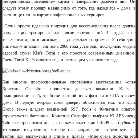
неторопливым посещением сауны в завершение рабочего дня. Он
следует этому порядку независимо от того, где находится – дома, в
гостинице или на кортах профессиональных турниров.
«Сауна просто идеально подходит для восстановления после долгих
изнуряющих тренировок или после соревнований. Я отдыхаю не
только телом, но и мозгом», — утверждает спортсмен. У себя дома
вице-олимпийский чемпиона 2000 года установил последнюю модель
садовой сауны Klafs: Torni с его простым современным дизайном.
Сауна Torni Klafs является еще и настоящим украшением сада.
Как многие профессиональные спортсмены метательница копья
Кристина Овергфолл полностью доверяет компании Klafs в
планировании и обустройстве частной зоны фитнеса и СПА в своем
доме. В первую очередь такое доверие объясняется тем, что Klafs
Group также владеет компанией SSF. Pools с 40-летним опытом
строительства бассейнов.
Кристина Овергфолл выбрала KLAFS сауну
Talo
со встроенными инфракрасными сиденьями InfraPlus с глубоким
тепловым излучением, которое целенаправленно воздействует на
застои или растяжения в спине и плечах. «Мне очень помогла эта