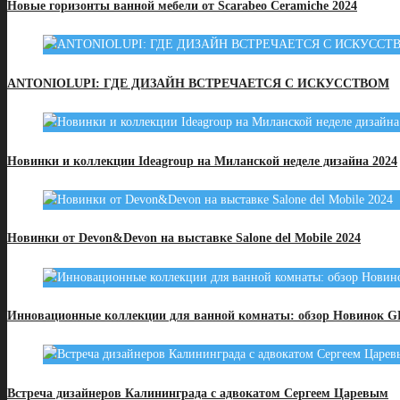
Новые горизонты ванной мебели от Scarabeo Ceramiche 2024
ANTONIOLUPI: ГДЕ ДИЗАЙН ВСТРЕЧАЕТСЯ С ИСКУССТВОМ
Новинки и коллекции Ideagroup на Миланской неделе дизайна 2024
Новинки от Devon&Devon на выставке Salone del Mobile 2024
Инновационные коллекции для ванной комнаты: обзор Новинок GESS
Встреча дизайнеров Калининграда с адвокатом Сергеем Царевым