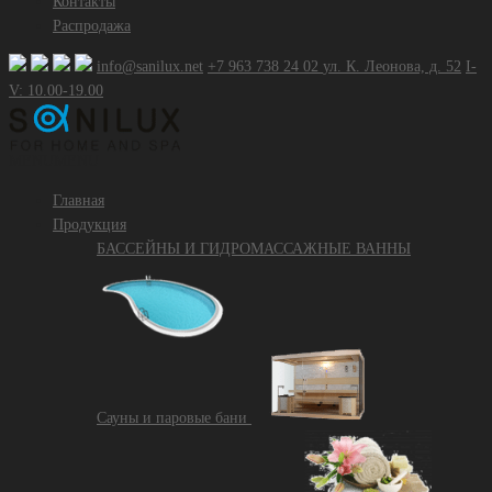
Контакты
Распродажа
info@sanilux.net
+7 963 738 24 02
ул. К. Леонова, д. 52
I-
V: 10.00-19.00
MENU
MENU
Главная
Продукция
БАССЕЙНЫ И ГИДРОМАССАЖНЫЕ ВАННЫ
Сауны и паровые бани