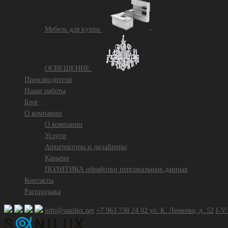
Mебель для кухни
ОСВЕЩЕНИЕ
Производители
Наши работы
Блог
О компании
О компании
Услуги
Архитекторы и дизайнеры
Карьера
ПОЛИТИКА обработки персональных данных
Контакты
Распродажа
info@sanilux.net
+7 963 738 24 02
ул. К. Леонова, д. 52
I-V: