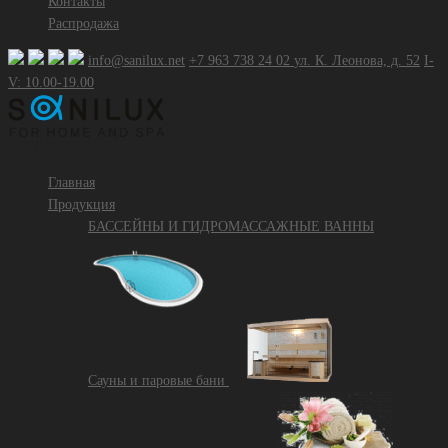
Контакты
Распродажа
info@sanilux.net
+7 963 738 24 02
ул. К. Леонова, д. 52
I-
V: 10.00-19.00
MENU
MENU
Главная
Продукция
БАССЕЙНЫ И ГИДРОМАССАЖНЫЕ ВАННЫ
Сауны и паровые бани